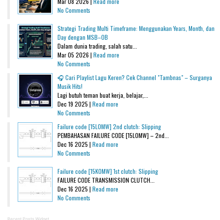
Mar 08 2026 |
Read more
No Comments
Strategi Trading Multi Timeframe: Menggunakan Years, Month, dan
Day dengan MSB–OB
Dalam dunia trading, salah satu...
Mar 05 2026 |
Read more
No Comments
🎧 Cari Playlist Lagu Keren? Cek Channel "Tambnas" – Surganya
Musik Hits!
Lagi butuh teman buat kerja, belajar,...
Dec 19 2025 |
Read more
No Comments
Failure code [15L0MW] 2nd clutch: Slipping
PEMBAHASAN FAILURE CODE [15L0MW] – 2nd...
Dec 16 2025 |
Read more
No Comments
Failure code [15K0MW] 1st clutch: Slipping
FAILURE CODE TRANSMISSION CLUTCH...
Dec 16 2025 |
Read more
No Comments
Recent Posts Widget