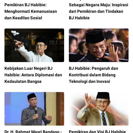
Pemikiran BJ Habibie:
Sebagai Negara Maju: Inspirasi
Menghormati Kemanusiaan
dari Pemikiran dan Tindakan
dan Keadilan Sosial
BJ Habibie
Kebijakan Luar Negeri BJ
BJ Habibie: Pengaruh dan
Habibie: Antara Diplomasi dan
Kontribusi dalam Bidang
Kedaulatan Bangsa
Teknologi dan Inovasi
Dr. H. Rahmat Masri Bandaso -
Pemikiran dan Visi BJ Habibie