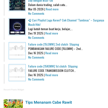
Day dengan MSB–OB
Dalam dunia trading, salah satu...
Mar 05 2026 |
Read more
No Comments
🎧 Cari Playlist Lagu Keren? Cek Channel "Tambnas" – Surganya
Musik Hits!
Lagi butuh teman buat kerja, belajar,...
Dec 19 2025 |
Read more
No Comments
Failure code [15L0MW] 2nd clutch: Slipping
PEMBAHASAN FAILURE CODE [15L0MW] – 2nd...
Dec 16 2025 |
Read more
No Comments
Failure code [15K0MW] 1st clutch: Slipping
FAILURE CODE TRANSMISSION CLUTCH...
Dec 16 2025 |
Read more
No Comments
Recent Posts Widget
Tips Menanam Cabe Rawit