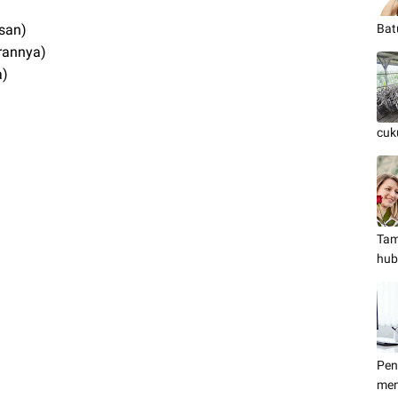
san)
Bat
rannya)
a)
cuk
Tam
hub
Pen
men