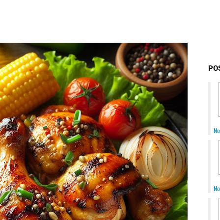
PO
No
No