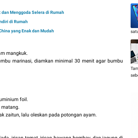
t dan Menggoda Selera di Rumah
diri di Rumah
China yang Enak dan Mudah
sat
am mangkuk.
bu marinasi, diamkan minimal 30 menit agar bumbu
Tam
seb
uminium foil.
 matang.
 zaitun, lalu oleskan pada potongan ayam.
da, irisan tomat, irisan bawang bombay, dan jagung di