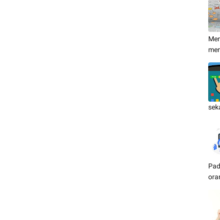
Men
me
sek
Pad
ora