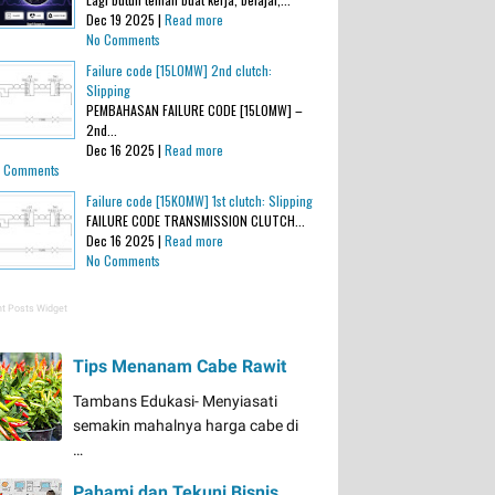
Dec 19 2025 |
Read more
No Comments
Failure code [15L0MW] 2nd clutch:
Slipping
PEMBAHASAN FAILURE CODE [15L0MW] –
2nd...
Dec 16 2025 |
Read more
 Comments
Failure code [15K0MW] 1st clutch: Slipping
FAILURE CODE TRANSMISSION CLUTCH...
Dec 16 2025 |
Read more
No Comments
t Posts Widget
Tips Menanam Cabe Rawit
Tambans Edukasi- Menyiasati
semakin mahalnya harga cabe di
…
Pahami dan Tekuni Bisnis