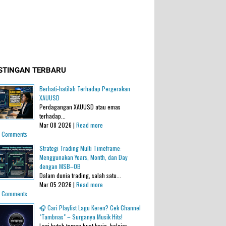
STINGAN TERBARU
Berhati-hatilah Terhadap Pergerakan
XAUUSD
Perdagangan XAUUSD atau emas
terhadap...
Mar 08 2026 |
Read more
 Comments
Strategi Trading Multi Timeframe:
Menggunakan Years, Month, dan Day
dengan MSB–OB
Dalam dunia trading, salah satu...
Mar 05 2026 |
Read more
 Comments
🎧 Cari Playlist Lagu Keren? Cek Channel
"Tambnas" – Surganya Musik Hits!
Lagi butuh teman buat kerja, belajar,...