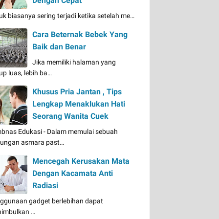
Dengan Cepat
uk biasanya sering terjadi ketika setelah me…
Cara Beternak Bebek Yang
Baik dan Benar
Jika memiliki halaman yang
up luas, lebih ba…
Khusus Pria Jantan , Tips
Lengkap Menaklukan Hati
Seorang Wanita Cuek
bnas Edukasi - Dalam memulai sebuah
ungan asmara past…
Mencegah Kerusakan Mata
Dengan Kacamata Anti
Radiasi
ggunaan gadget berlebihan dapat
imbulkan …